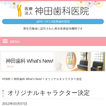
gIDE / UCLA提携歯科医院
厚生労働省に認可された再生医療提供機関です
MENU
ホーム
神田歯科 What’s New!
医院のご案内
NEWS
5つの特徴
HOME
>
神田歯科 What’s New!
>
オリジナルキャラクター決定
治療の流れ
院内ツアー
オリジナルキャラクター決定
最先端設備
2012年03月07日