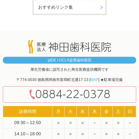
おすすめリンク集
gIDE / UCLA提携歯科医院
厚生労働省に認可された再生医療提供機関です
〒774-0030 徳島県阿南市富岡町北通17-13 [
MAP
] ★駐車場完備
診療時間
月
火
水
木
金
土
日
09:30～12:50
○
○
○
－
○
○
－
14:10～18:00
○
○
○
－
○
○
－