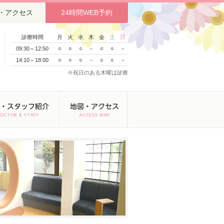
・アクセス
24時間WEB予約
診療時間
月
火
水
木
金
土
日
09:30～12:50
○
○
○
－
○
○
－
14:10～18:00
○
○
○
－
○
○
－
※祝日のある木曜は診療