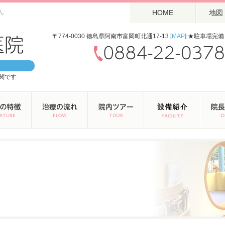
ん
HOME
地図
〒774-0030 徳島県阿南市富岡町北通17-13 [
MAP
] ★駐車場完備
関です