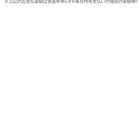
※上記のお支払金額は実質年率5.8％毎月均等支払いの場合の金額例