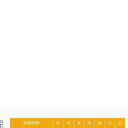
診療時間
月
火
水
木
金
土
日