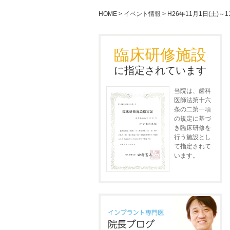
HOME
>
イベント情報
>
H26年11月1日(土)
臨床研修施設
に指定されています
当院は、歯科
医師法第十六
条の二第一項
の規定に基づ
き臨床研修を
行う施設とし
て指定されて
います。