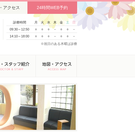
・アクセス
24時間WEB予約
診療時間
月
火
水
木
金
土
日
09:30～12:50
○
○
○
－
○
○
－
14:10～18:00
○
○
○
－
○
○
－
※祝日のある木曜は診療