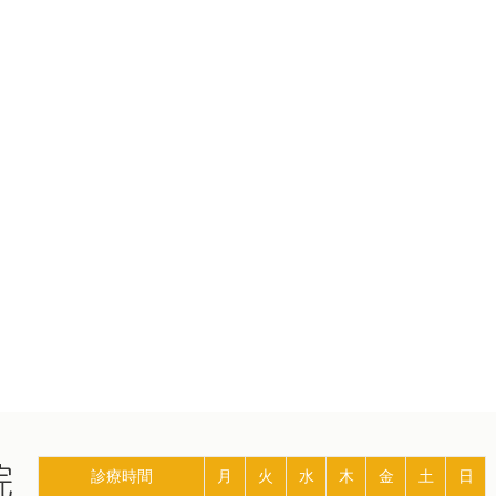
診療時間
月
火
水
木
金
土
日