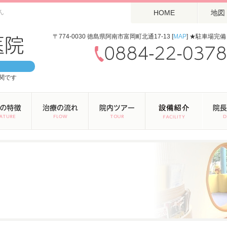
ん
HOME
地図
〒774-0030 徳島県阿南市富岡町北通17-13 [
MAP
] ★駐車場完備
関です