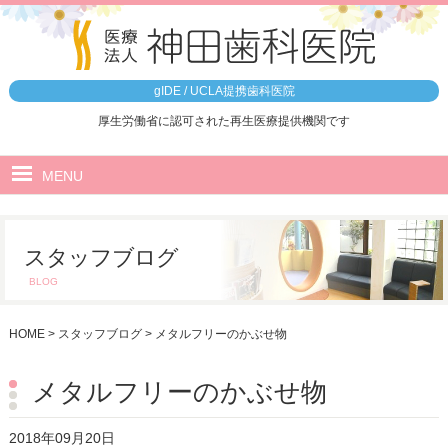
gIDE / UCLA提携歯科医院
厚生労働省に認可された再生医療提供機関です
MENU
ホーム
スタッフブログ
医院のご案内
BLOG
5つの特徴
HOME
>
スタッフブログ
>
メタルフリーのかぶせ物
治療の流れ
院内ツアー
メタルフリーのかぶせ物
最先端設備
2018年09月20日