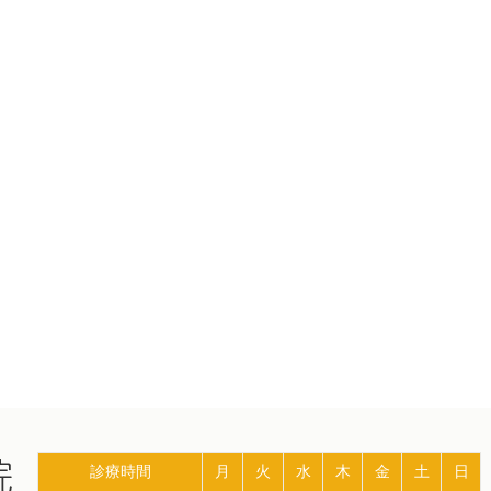
診療時間
月
火
水
木
金
土
日