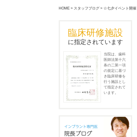
HOME
>
スタッフブログ
>
☆七夕イベント開催
臨床研修施設
に指定されています
当院は、歯科
医師法第十六
条の二第一項
の規定に基づ
き臨床研修を
行う施設とし
て指定されて
います。