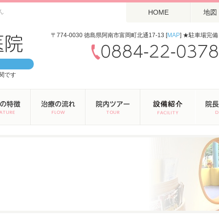
ん
HOME
地図
〒774-0030 徳島県阿南市富岡町北通17-13 [
MAP
] ★駐車場完備
関です