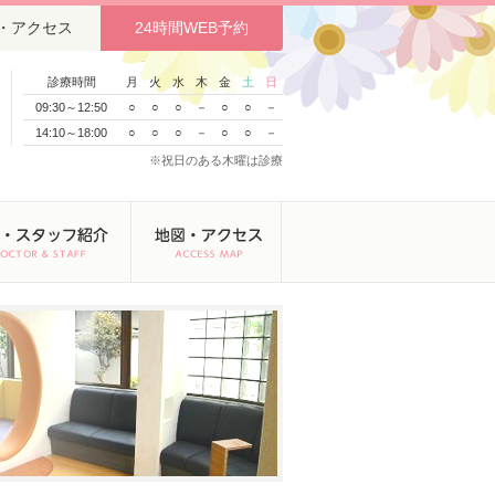
・アクセス
24時間WEB予約
診療時間
月
火
水
木
金
土
日
09:30～12:50
○
○
○
－
○
○
－
14:10～18:00
○
○
○
－
○
○
－
※祝日のある木曜は診療