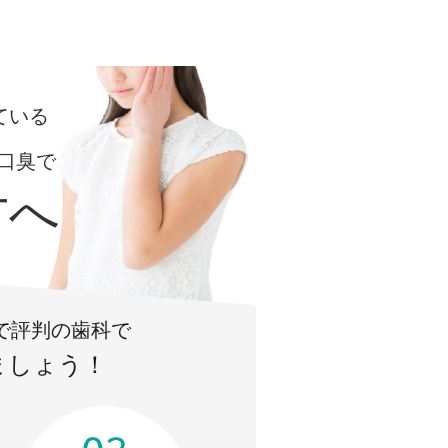
ている
口臭で
方へ
で評判の歯科で
ましょう！