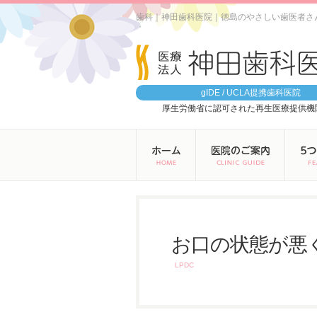
歯科｜神田歯科医院｜徳島のやさしい歯医者さ
gIDE / UCLA提携歯科医院
厚生労働省に認可された再生医療提供機
お口の状態が悪
LPDC