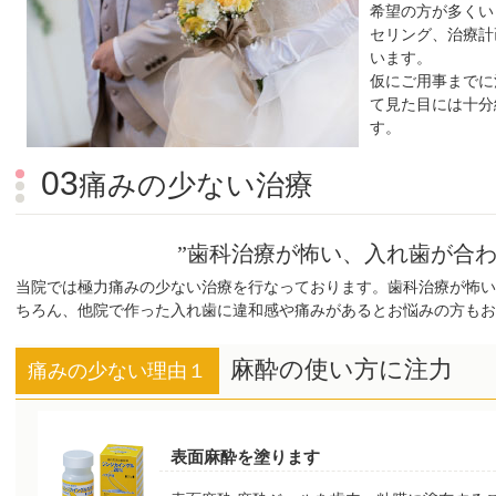
希望の方が多くい
セリング、治療計
います。
仮にご用事までに
て見た目には十分
す。
03
痛みの少ない治療
”歯科治療が怖い、
入れ歯が合わ
当院では極力痛みの少ない治療を行なっております。歯科治療が怖い
ちろん、他院で作った入れ歯に違和感や痛みがあるとお悩みの方もお
麻酔の使い方に注力
痛みの少ない理由１
表面麻酔を塗ります