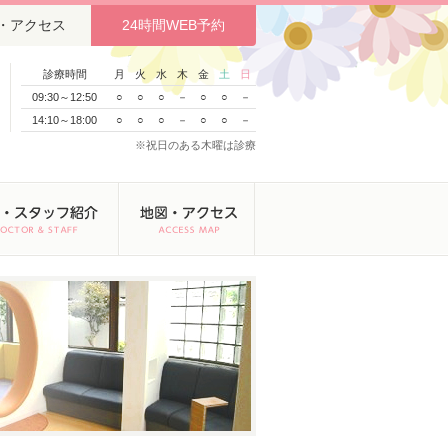
・アクセス
24時間WEB予約
診療時間
月
火
水
木
金
土
日
09:30～12:50
○
○
○
－
○
○
－
14:10～18:00
○
○
○
－
○
○
－
※祝日のある木曜は診療