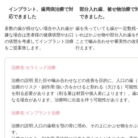
インプラント、歯周病治療で対
部分入れ歯、被せ物治療で
応できました
できました。
多数の歯が残せない場合や入れ歯が
歯を失っていても歯が一定数残
嫌な場合は患者様の健康状態やお口
いればかぶせ物や部分入れ歯を
の状態を考慮してインプラント治療
ことで嚙み合わせや審美性の改
をご提案致します。
行えます。
治療名:セラミック治療
治療の説明:見た目や噛み合わせなどの改善を目的に、人口の歯
治療のリスク・副作用:強い力をかけると割れる（欠ける）可能
を削る必要があります（削る量は材質や個人差によります）。歯
なる場合があります。治療時に出血を伴う可能性があります。
治療名:インプラント治療
治療の説明:人口の歯根を顎の骨に埋め、その上にかぶせ物をか
す。