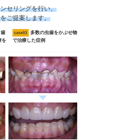
ウンセリングを行い、
療をご提案します。
り歯
多数の虫歯をかぶせ物
case03
療を
で治療した症例