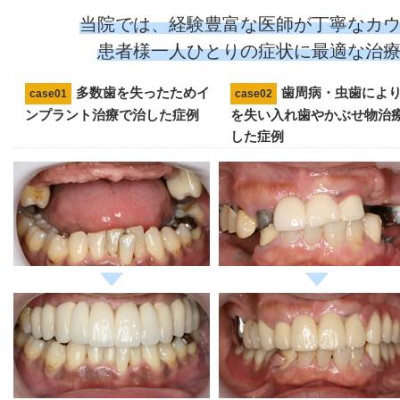
当院では、経験豊富な医師が丁寧な
カ
患者様一人ひとりの症状に最適な治
多数歯を失ったためイ
歯周病・虫歯によ
case01
case02
ンプラント治療で治した症例
を失い入れ歯やかぶせ物治
した症例