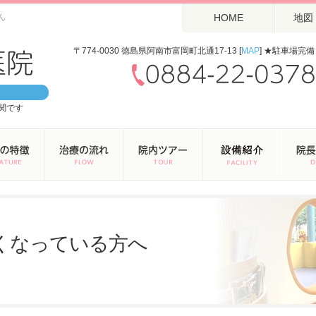
ん
HOME
地図
〒774-0030 徳島県阿南市富岡町北通17-13 [
MAP
] ★駐車場完備
関です
くなっている方へ