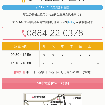
gIDE / UCLA提携歯科医院
厚生労働省に認可された再生医療提供機関です
〒774-0030 徳島県阿南市富岡町北通17-13 [
MAP
] ★駐車場完備
診療時間
月
火
水
木
金
土
日
09:30～12:50
○
○
○
－
○
○
－
14:10～18:00
○
○
○
－
○
○
－
[休診日]
木・日・祝祭日 ※祝日のある週の木曜日は診療
24時間受付WEB予約