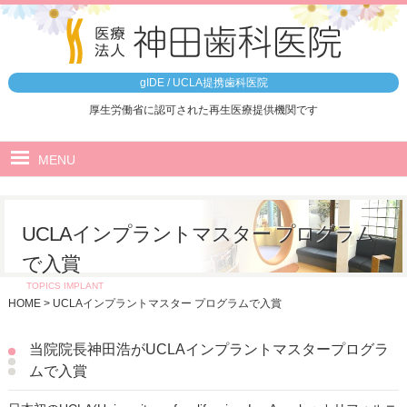
gIDE / UCLA提携歯科医院
厚生労働省に認可された再生医療提供機関です
MENU
ホーム
UCLAインプラントマスター プログラム
医院のご案内
で入賞
5つの特徴
TOPICS IMPLANT
HOME
>
UCLAインプラントマスター プログラムで入賞
治療の流れ
院内ツアー
当院院長神田浩がUCLAインプラントマスタープログラ
ムで入賞
最先端設備