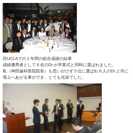
⑪UCLAでの１年間の総合成績の結果
成績優秀者として６名のDr.が卒業式と同時に選ばれました。
私（神田歯科医院院長）も思いがけず５位に選ばれ６人のDr.と共に
壇上へあがる事ができ、とても光栄でした。