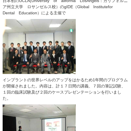
日本初のUCLA(University of alifornia LosAngels：カリフォルニ
院長・スタッフ紹介
ア州立大学 ロサンゼルス校）のgIDE（Global Institutefor
Dental Education）による主催で
地図・アクセス
インプラントの世界レベルのアップをはかるため1年間のプログラム
が開催されました。内容は、計１７日間の講義、７回の筆記試験、
１回の臨床試験及び２回のケースプレゼンテーションを行いまし
た。