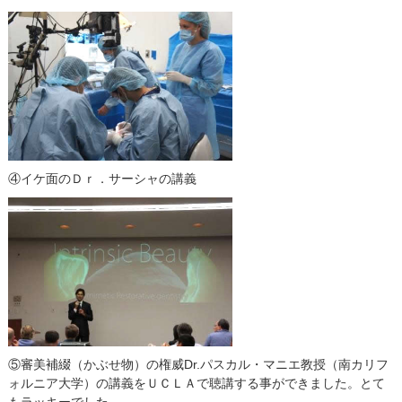
④イケ面の
Ｄｒ．サーシャ
の講義
⑤審美補綴（かぶせ物）の権威Dr.パスカル・マニエ教授（南カリフ
ォルニア大学）の講義をＵＣＬＡで聴講する事ができました。とて