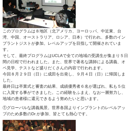
このプログラムは８地区（北アメリカ、ヨーロッパ、中近東、台
湾、中国、オーストラリア、ロシア、日本）で行われ、多数のイン
プラントジストが参加。レベルアップを目指して開催されていま
す。
そして、最終プログラムはUCLAで全ての地域の受講生が集まり５日
間の日程で行われました。また、世界で著名な講師による講義、オ
ペ見学、テストなど盛りだくさんの内容で行われます。
今回８月２９日（日）に成田を出発し、９月４日（日）に帰国しま
した。
最終日は卒業式と審査の結果、成績優秀者６名が選ばれ、私も５位
に入賞する事ができました。この経験をふまえ、なお一層努力し、
地域の患者様に還元できるよう努めたいと思います。
①グローバルな講義風景。世界各国よりインプラントのレベルアッ
プのため多数のDr.が参加、皆とても熱心です。