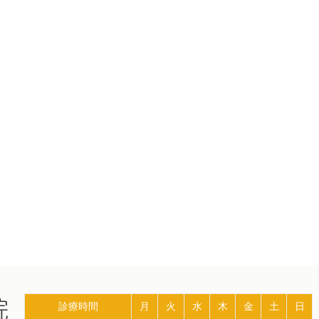
診療時間
月
火
水
木
金
土
日