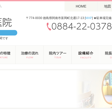
ん
HOME
地図
〒774-0030 徳島県阿南市富岡町北通17-13 [
MAP
] ★駐車場完備
関です