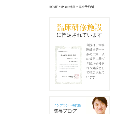
HOME
>
5つの特徴
>
完全予約制
臨床研修施設
に指定されています
当院は、歯科
医師法第十六
条の二第一項
の規定に基づ
き臨床研修を
行う施設とし
て指定されて
います。