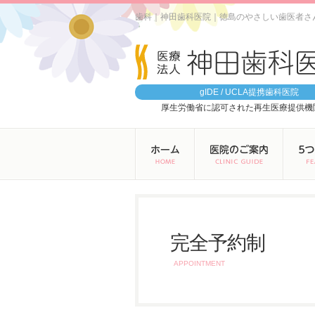
歯科｜神田歯科医院｜徳島のやさしい歯医者さ
gIDE / UCLA提携歯科医院
厚生労働省に認可された再生医療提供機
完全予約制
APPOINTMENT