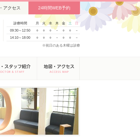
・アクセス
24時間WEB予約
診療時間
月
火
水
木
金
土
日
09:30～12:50
○
○
○
－
○
○
－
14:10～18:00
○
○
○
－
○
○
－
※祝日のある木曜は診療