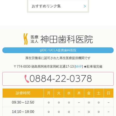
おすすめリンク集
gIDE / UCLA提携歯科医院
厚生労働省に認可された再生医療提供機関です
〒774-0030 徳島県阿南市富岡町北通17-13 [
MAP
] ★駐車場完備
診療時間
月
火
水
木
金
土
日
09:30～12:50
○
○
○
－
○
○
－
14:10～18:00
○
○
○
－
○
○
－