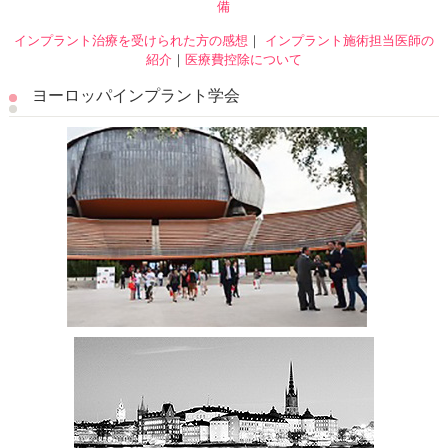
備
院長・スタッフ紹介
インプラント治療を受けられた方の感想
｜
インプラント施術担当医師の
紹介
｜
地図・アクセス
医療費控除について
ヨーロッパインプラント学会