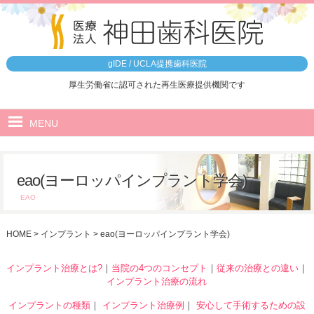
gIDE / UCLA提携歯科医院
厚生労働省に認可された再生医療提供機関です
MENU
ホーム
eao(ヨーロッパインプラント学会)
医院のご案内
EAO
5つの特徴
HOME
>
インプラント
>
eao(ヨーロッパインプラント学会)
治療の流れ
院内ツアー
インプラント治療とは?
｜
当院の4つのコンセプト
｜
従来の治療との違い
｜
インプラント治療の流れ
最先端設備
インプラントの種類
｜
インプラント治療例
｜
安心して手術するための設