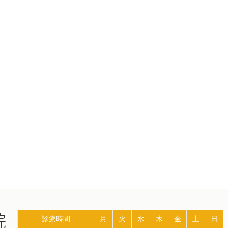
診療時間
月
火
水
木
金
土
日