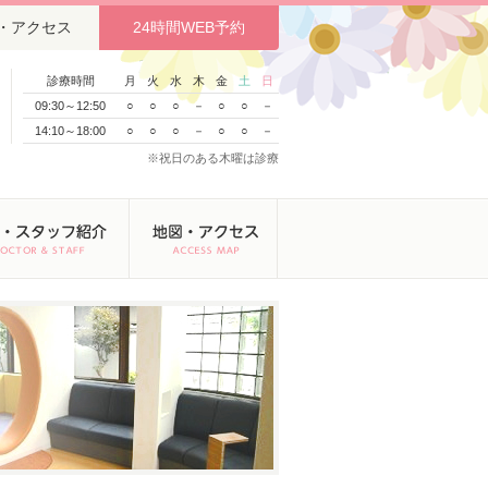
・アクセス
24時間WEB予約
診療時間
月
火
水
木
金
土
日
09:30～12:50
○
○
○
－
○
○
－
14:10～18:00
○
○
○
－
○
○
－
※祝日のある木曜は診療