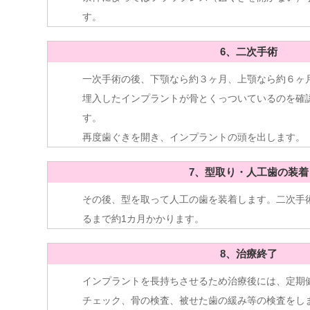
す。
6、二次手術
一次手術の後、下顎なら約３ヶ月、上顎なら約６ヶ
埋入したインプラントが骨とくっついているのを確
す。
再度歯ぐきを開き、インプラントの頭を出します。
7、型取り・人工歯の装着
その後、型を取って人工の歯を装着します。二次手
るまで約1カ月かかります。
8、治療終了
インプラントを長持ちさせるため治療後には、定期
チェック、骨の検査、被せた歯の緩み等の検査をし