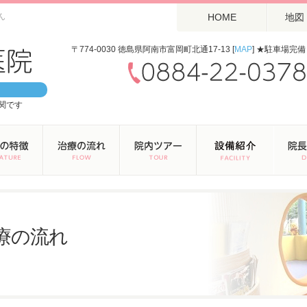
ん
HOME
地図
〒774-0030 徳島県阿南市富岡町北通17-13 [
MAP
] ★駐車場完備
関です
療の流れ